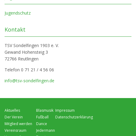
Jugendschutz
Kontakt
TSV Sondelfingen 1903 e. V.
Gewand Hohensteig 3
72766 Reutlingen
Telefon 0 71 21 / 4 56 06
info@tsv-sondelfingen.de
Navigation
Navigation
Navigation
Aktuelles
Blasmusik
Impressum
überspringen
überspringen
überspringen
Der Verein
Fußball
Datenschutzerklärung
Mitglied werden
Dance
Vereinsraum
Jedermann