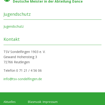
Deutsche Meister in der Abteilung Dance
Jugendschutz
Jugendschutz
Kontakt
TSV Sondelfingen 1903 e. V.
Gewand Hohensteig 3
72766 Reutlingen
Telefon 0 71 21 / 4 56 06
info@tsv-sondelfingen.de
Navigation
Navigation
Navigation
Aktuelles
Blasmusik
Impressum